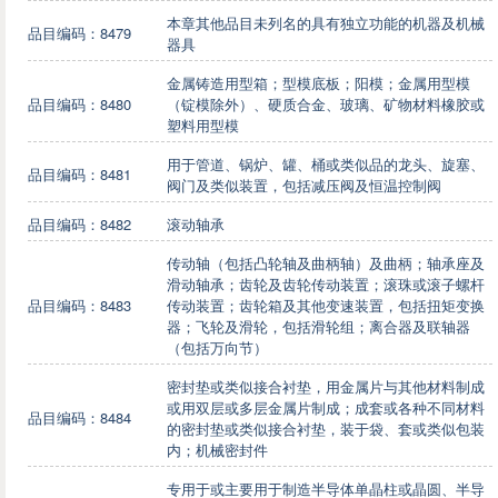
本章其他品目未列名的具有独立功能的机器及机械
品目编码：8479
器具
金属铸造用型箱；型模底板；阳模；金属用型模
品目编码：8480
（锭模除外）、硬质合金、玻璃、矿物材料橡胶或
塑料用型模
用于管道、锅炉、罐、桶或类似品的龙头、旋塞、
品目编码：8481
阀门及类似装置，包括减压阀及恒温控制阀
品目编码：8482
滚动轴承
传动轴（包括凸轮轴及曲柄轴）及曲柄；轴承座及
滑动轴承；齿轮及齿轮传动装置；滚珠或滚子螺杆
品目编码：8483
传动装置；齿轮箱及其他变速装置，包括扭矩变换
器；飞轮及滑轮，包括滑轮组；离合器及联轴器
（包括万向节）
密封垫或类似接合衬垫，用金属片与其他材料制成
或用双层或多层金属片制成；成套或各种不同材料
品目编码：8484
的密封垫或类似接合衬垫，装于袋、套或类似包装
内；机械密封件
专用于或主要用于制造半导体单晶柱或晶圆、半导