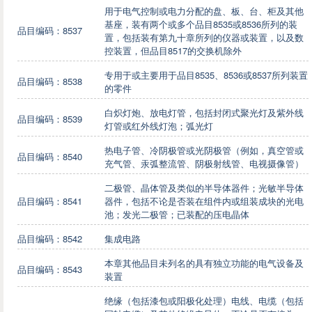
用于电气控制或电力分配的盘、板、台、柜及其他
基座，装有两个或多个品目8535或8536所列的装
品目编码：8537
置，包括装有第九十章所列的仪器或装置，以及数
控装置，但品目8517的交换机除外
专用于或主要用于品目8535、8536或8537所列装置
品目编码：8538
的零件
白炽灯炮、放电灯管，包括封闭式聚光灯及紫外线
品目编码：8539
灯管或红外线灯泡；弧光灯
热电子管、冷阴极管或光阴极管（例如，真空管或
品目编码：8540
充气管、汞弧整流管、阴极射线管、电视摄像管）
二极管、晶体管及类似的半导体器件；光敏半导体
品目编码：8541
器件，包括不论是否装在组件内或组装成块的光电
池；发光二极管；已装配的压电晶体
品目编码：8542
集成电路
本章其他品目未列名的具有独立功能的电气设备及
品目编码：8543
装置
绝缘（包括漆包或阳极化处理）电线、电缆（包括