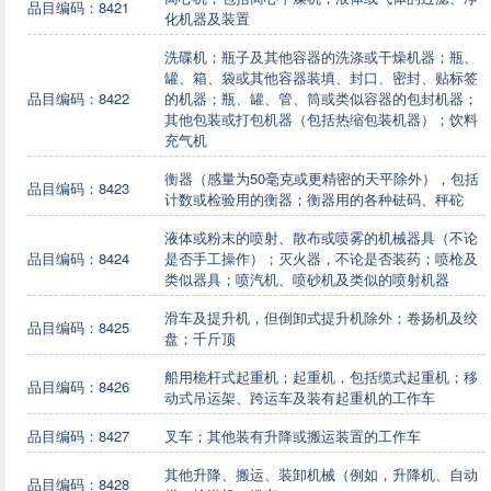
品目编码：8421
化机器及装置
洗碟机；瓶子及其他容器的洗涤或干燥机器；瓶、
罐、箱、袋或其他容器装填、封口、密封、贴标签
品目编码：8422
的机器；瓶、罐、管、筒或类似容器的包封机器；
其他包装或打包机器（包括热缩包装机器）；饮料
充气机
衡器（感量为50毫克或更精密的天平除外），包括
品目编码：8423
计数或检验用的衡器；衡器用的各种砝码、秤砣
液体或粉末的喷射、散布或喷雾的机械器具（不论
品目编码：8424
是否手工操作）；灭火器，不论是否装药；喷枪及
类似器具；喷汽机、喷砂机及类似的喷射机器
滑车及提升机，但倒卸式提升机除外；卷扬机及绞
品目编码：8425
盘；千斤顶
船用桅杆式起重机；起重机，包括缆式起重机；移
品目编码：8426
动式吊运架、跨运车及装有起重机的工作车
品目编码：8427
叉车；其他装有升降或搬运装置的工作车
其他升降、搬运、装卸机械（例如，升降机、自动
品目编码：8428