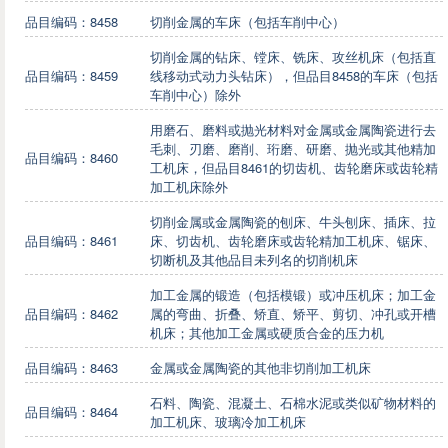
品目编码：8458
切削金属的车床（包括车削中心）
切削金属的钻床、镗床、铣床、攻丝机床（包括直
品目编码：8459
线移动式动力头钻床），但品目8458的车床（包括
车削中心）除外
用磨石、磨料或抛光材料对金属或金属陶瓷进行去
毛刺、刃磨、磨削、珩磨、研磨、抛光或其他精加
品目编码：8460
工机床，但品目8461的切齿机、齿轮磨床或齿轮精
加工机床除外
切削金属或金属陶瓷的刨床、牛头刨床、插床、拉
品目编码：8461
床、切齿机、齿轮磨床或齿轮精加工机床、锯床、
切断机及其他品目未列名的切削机床
加工金属的锻造（包括模锻）或冲压机床；加工金
品目编码：8462
属的弯曲、折叠、矫直、矫平、剪切、冲孔或开槽
机床；其他加工金属或硬质合金的压力机
品目编码：8463
金属或金属陶瓷的其他非切削加工机床
石料、陶瓷、混凝土、石棉水泥或类似矿物材料的
品目编码：8464
加工机床、玻璃冷加工机床