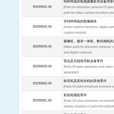
特种用途的电视摄像机等设备用零
85299041.00
[Parts for television cameras Of spec
parts for video camera recorders and
非特种用途的取像模块
85299042.00
[Video camera recorders, digital ca
capture module]
摄像机、摄录一体机、数码相机的
85299049.00
[Other parts for television cameras,
and digital cameras]
雷达及无线电导航设备零件
85299050.00
[Parts Of radar apparatus and radio 
apparatus]
收音机及其组合机的其他零件
85299060.00
[Parts Of radio-broadcast receivers 
彩色电视机零件
85299081.00
[Parts Of colour television receiver
display modules or parts thereof)(oth