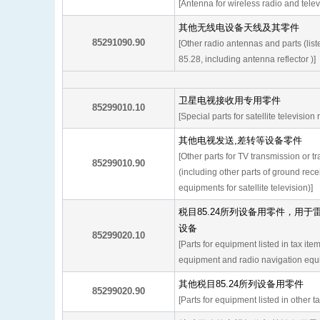
[Antenna for wireless radio and tele
其他无线电设备天线及其零件
85291090.90
[Other radio antennas and parts (list
85.28, including antenna reflector )]
卫星电视接收用专用零件
85299010.10
[Special parts for satellite television
其他电视发送,差转等设备零件
[Other parts for TV transmission or 
85299010.90
(including other parts of ground rece
equipments for satellite television)]
税目85.24所列设备用零件，用
设备
85299020.10
[Parts for equipment listed in tax ite
equipment and radio navigation equ
其他税目85.24所列设备用零件
85299020.90
[Parts for equipment listed in other t