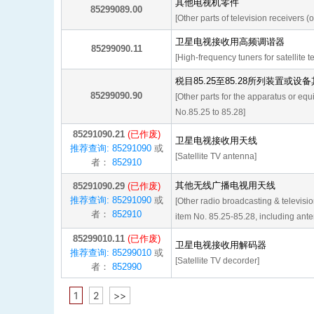
其他电视机零件
85299089.00
[Other parts of television receivers (o
卫星电视接收用高频调谐器
85299090.11
[High-frequency tuners for satellite t
税目85.25至85.28所列装置或设
85299090.90
[Other parts for the apparatus or eq
No.85.25 to 85.28]
85291090.21
(已作废)
卫星电视接收用天线
推荐查询: 85291090
或
[Satellite TV antenna]
者：
852910
其他无线广播电视用天线
85291090.29
(已作废)
推荐查询: 85291090
或
[Other radio broadcasting & televisio
者：
852910
item No. 85.25-85.28, including anten
85299010.11
(已作废)
卫星电视接收用解码器
推荐查询: 85299010
或
[Satellite TV decorder]
者：
852990
1
2
>>