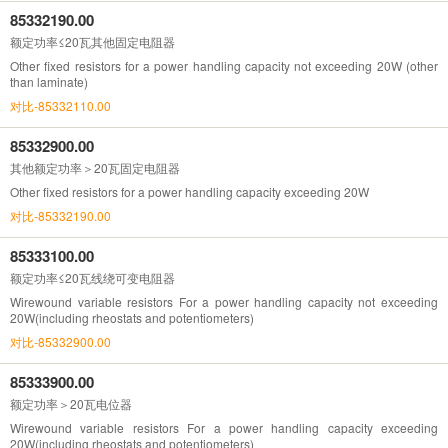
85332190.00
额定功率≤20瓦其他固定电阻器
Other fixed resistors for a power handling capacity not exceeding 20W (other
than laminate)
对比-85332110.00
85332900.00
其他额定功率＞20瓦固定电阻器
Other fixed resistors for a power handling capacity exceeding 20W
对比-85332190.00
85333100.00
额定功率≤20瓦线绕可变电阻器
Wirewound variable resistors For a power handling capacity not exceeding
20W(including rheostats and potentiometers)
对比-85332900.00
85333900.00
额定功率＞20瓦电位器
Wirewound variable resistors For a power handling capacity exceeding
20W(including rheostats and potentiometers)