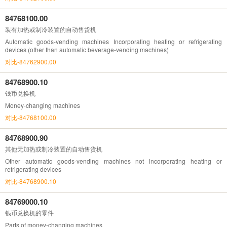
84768100.00
装有加热或制冷装置的自动售货机
Automatic goods-vending machines Incorporating heating or refrigerating
devices (other than automatic beverage-vending machines)
对比-84762900.00
84768900.10
钱币兑换机
Money-changing machines
对比-84768100.00
84768900.90
其他无加热或制冷装置的自动售货机
Other automatic goods-vending machines not incorporating heating or
refrigerating devices
对比-84768900.10
84769000.10
钱币兑换机的零件
Parts of money-changing machines