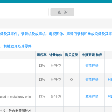
设备及其零件；录音机及放声机、电视图像、声音的录制和重放设备及其
器、机械器具及其零件
退税率
计量单位
海关监管
申报要素·检疫
13%
台/千克
查看详情
13%
台/千克
O
查看详情
对比
13%
台/千克
查看详情
对比
used in metallurgy or in
叶片、导向器等涡轮构