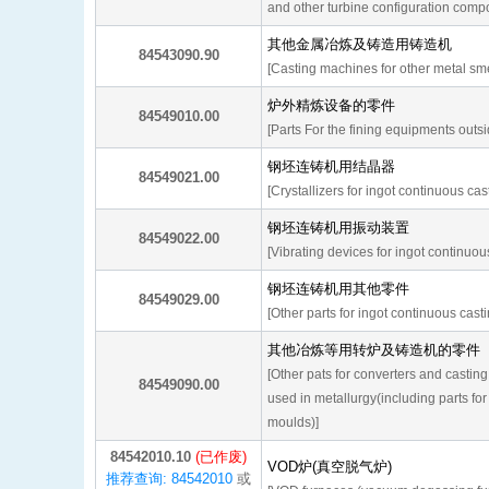
and other turbine configuration comp
其他金属冶炼及铸造用铸造机
84543090.90
[Casting machines for other metal sme
炉外精炼设备的零件
84549010.00
[Parts For the fining equipments outsi
钢坯连铸机用结晶器
84549021.00
[Crystallizers for ingot continuous ca
钢坯连铸机用振动装置
84549022.00
[Vibrating devices for ingot continuo
钢坯连铸机用其他零件
84549029.00
[Other parts for ingot continuous cas
其他冶炼等用转炉及铸造机的零件
[Other pats for converters and castin
84549090.00
used in metallurgy(including parts for
moulds)]
84542010.10
(已作废)
VOD炉(真空脱气炉)
推荐查询: 84542010
或