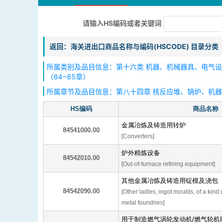
请输入HS编码或者关键词
返回：海关进出口商品名称与编码(HSCODE) 目录分类
所属类别及品目信息：第十六类 机器、机械器具、电气
（84~85章）
所属章节及品目信息：第八十四章 核反应堆、锅炉、机
HS编码
商品名称
金属冶炼及铸造用转炉
84541000.00
[Converters]
炉外精炼设备
84542010.00
[Out-of-furnace refining equipment]
其他金属冶炼及铸造用锭模及浇包
84542090.00
[Other ladles, ingot moulds, of a kind 
metal foundries]
用于制造燃气涡轮发动机/燃气轮机