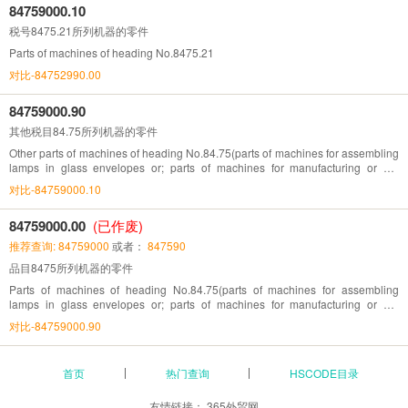
84759000.10
税号8475.21所列机器的零件
Parts of machines of heading No.8475.21
对比-84752990.00
84759000.90
其他税目84.75所列机器的零件
Other parts of machines of heading No.84.75(parts of machines for assembling
lamps in glass envelopes or; parts of machines for manufacturing or hot
working glass or glassware)
对比-84759000.10
84759000.00
(已作废)
推荐查询: 84759000
或者：
847590
品目8475所列机器的零件
Parts of machines of heading No.84.75(parts of machines for assembling
lamps in glass envelopes or; parts of machines for manufacturing or hot
working glass or glassware)
对比-84759000.90
首页
热门查询
HSCODE目录
友情链接：
365外贸网