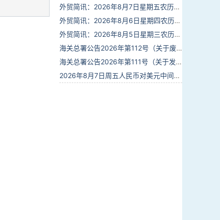
外贸简讯：2026年8月7日星期五农历六月廿五
外贸简讯：2026年8月6日星期四农历六月廿四
外贸简讯：2026年8月5日星期三农历六月廿三
海关总署公告2026年第112号（关于废止部分卫生检疫类规范性文件的公告）
海关总署公告2026年第111号（关于发布《进出境动植物检疫处理监督管理工作规定》《进出境卫生处理监督管理工作规定》的公告）
2026年8月7日周五人民币对美元中间价报6.7904调贬9个基点