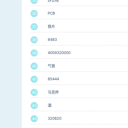
办公椅
35
PCB
36
铁片
37
8483
38
4009320000
39
气管
40
85444
41
马克杯
42
酒
43
320820
44