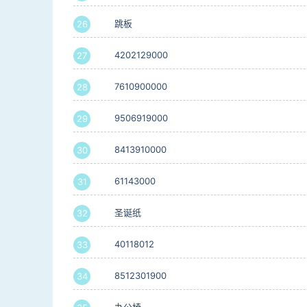
跳板
26
4202129000
27
7610900000
28
9506919000
29
8413910000
30
61143000
31
圣诞纸
32
40118012
33
8512301900
34