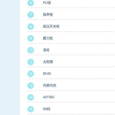
PU球
6
指甲锉
7
高压开关柜
8
磨刀轮
9
涤纶
10
太阳镜
11
8545
12
内裤内衣
13
401180
14
69码
15