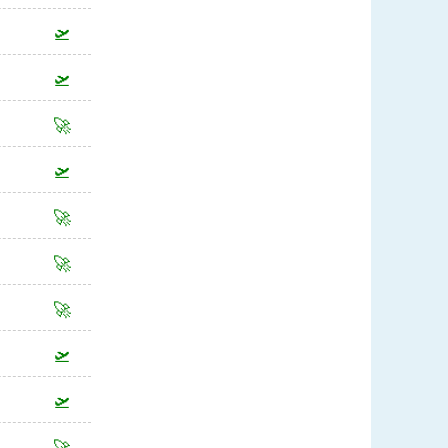
🛫
🛫
🚀
🛫
🚀
🚀
🚀
🛫
🛫
🚀