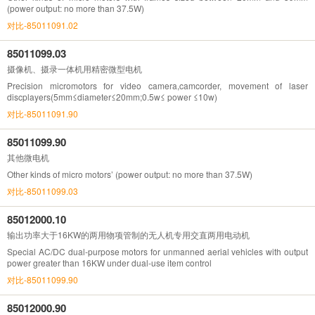
(power output: no more than 37.5W)
对比-85011091.02
85011099.03
摄像机、摄录一体机用精密微型电机
Precision micromotors for video camera,camcorder, movement of laser
discplayers(5mm≤diameter≤20mm;0.5w≤ power ≤10w)
对比-85011091.90
85011099.90
其他微电机
Other kinds of micro motors’ (power output: no more than 37.5W)
对比-85011099.03
85012000.10
输出功率大于16KW的两用物项管制的无人机专用交直两用电动机
Special AC/DC dual-purpose motors for unmanned aerial vehicles with output
power greater than 16KW under dual-use item control
对比-85011099.90
85012000.90