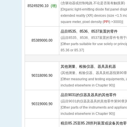
(含驱动器或控制电路,不论是否装有触摸屏)
85249290.10
(增)
[Organic light-emitting diode flat panel dis
extended reality (XR) devices (size <1.5 i
square meter, pixel density (
PP
I) >3000)]
品目8535、8536、8537装置的零件
(品目8535、8536、8537装置的零件专用
85389000.00
[Other parts suitable for use solely or prin
85.36 or 85.37]
其他测量、检验仪器、器具及机器
(其他测量、检验仪器、器具及机器指第90章
90318090.90
[Other measuring and testing equipments, 
included elsewhere in Chapter 90)]
品目9031的仪器及器具的其他零件
(品目9031的仪器及器具的其他零件第90章
90319000.90
[Other parts of the instruments and applia
included elsewhere in Chapter 90)]
税目85.25至85.28所列装置或设备其他