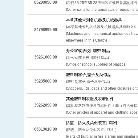
85299090.90
(税目85.25至85.28所列装置或设备其他零件
[Other parts for the apparatus or equipmen
本章其他未列名机器及机械器具
(本章其他未列名机器及机械器具具有独立功
84798999.90
[Machines and mechanical appliances having
elsewhere in this Chapte]
办公室或学校用塑料制品
39261000.00
(办公室或学校用塑料制品)
[Office or school supplies of plastics]
塑料制塞子,盖子及类似品
39235000.00
(塑料制塞子,盖子及类似品)
[Stoppers, lids, caps and other closures of p
其他塑料制衣服及衣着附件
39262090.00
(其他塑料制衣服及衣着附件手套（包括分指
[Other articles of apparel and clothing acce
防盗、防火及类似装置用零件
85319010.00
(防盗、防火及类似装置用零件)
[Parts Of burglar or fire alarms and similar 