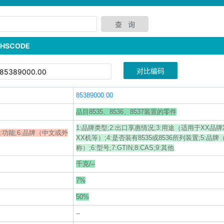
SCODE
对比编码
85389000.00
品目8535、8536、8537装置的零件
1:品牌类型;2:出口享惠情况;3:用途（适用于XX品
;5:功能;6:品牌（中文或外
XX机等）;4:是否装有8535或8536所列装置;5:品
称）;6:型号;7:GTIN;8:CAS;9:其他
千克/--
7%
50%
--