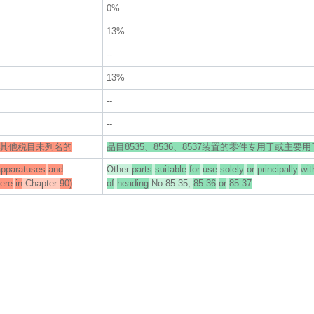
0%
13%
--
13%
--
--
章其他税目未列名的
品目8535、8536、8537装置的零件专用于或主要用
apparatuses
and
Other
parts
suitable
for
use
solely
or
principally
wit
ere
in
Chapter
90)
of
heading
No.85.35,
85.36
or
85.37