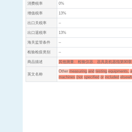
消费税率
0%
增值税率
13%
出口关税率
--
出口退税率
13%
海关监管条件
--
检验检疫类别
--
商品描述
其他测量、检验仪器、器具及机器指第90
Other
measuring
and
testing
equipments,
英文名称
machines
(not
specified
or
included
elsewh