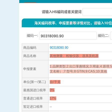
请输入HS编码或者关键词
海关编码税率、申报要素等详情对比，请输入10位H
编码一:
编码二:
商品编码
90318090.90
商品名称
其他测量、检验仪器、器具及机器
1:品牌类型;2:出口享惠情况;3:用途;4:原理
申报要素
文名称）;7:型号;8:GTIN;9:CAS;10:其他
单位(第一/第二)
台/千克
最惠国进口税率
0%
普通进口税率
17%
暂定进口税率
--