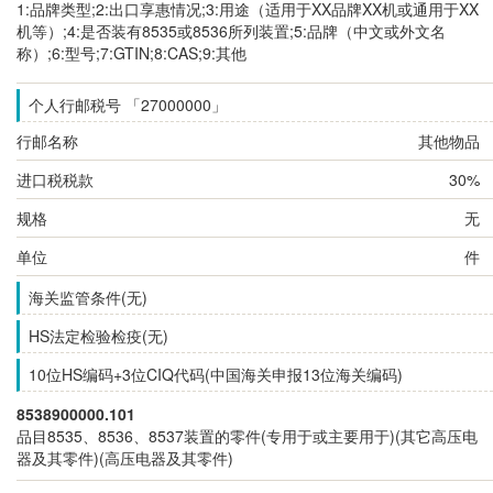
1:品牌类型;2:出口享惠情况;3:用途（适用于XX品牌XX机或通用于XX
机等）;4:是否装有8535或8536所列装置;5:品牌（中文或外文名
称）;6:型号;7:GTIN;8:CAS;9:其他
个人行邮税号 「27000000」
行邮名称
其他物品
进口税税款
30%
规格
无
单位
件
海关监管条件(无)
HS法定检验检疫(无)
10位HS编码+3位CIQ代码(中国海关申报13位海关编码)
8538900000.101
品目8535、8536、8537装置的零件(专用于或主要用于)(其它高压电
器及其零件)(高压电器及其零件)