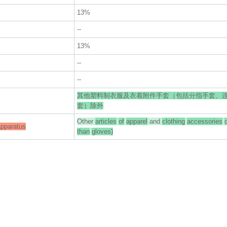
13%
--
13%
--
--
其他塑料制衣服及衣着附件手套（包括分指手套、
套）除外
Other
articles
of
apparel
and
clothing
accessories
apparatus
than
gloves)