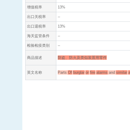
增值税率
13%
出口关税率
--
出口退税率
13%
海关监管条件
--
检验检疫类别
--
商品描述
防盗、防火及类似装置用零件
英文名称
Parts
Of
burglar
or
fire
alarms
and
similar