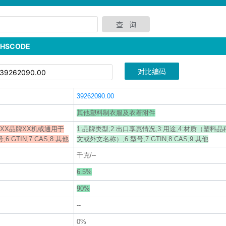
SCODE
对比编码
39262090.00
其他塑料制衣服及衣着附件
于XX品牌XX机或通用于
1:品牌类型;2:出口享惠情况;3:用途;4:材质（塑料品
GTIN;7:CAS;8:其他
文或外文名称）;6:型号;7:GTIN;8:CAS;9:其他
千克/--
6.5%
90%
--
0%