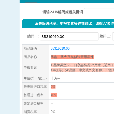
请输入HS编码或者关键词
海关编码税率、申报要素等详情对比，请输入10位H
编码一:
编码二:
商品编码
85319010.00
商品名称
防盗、防火及类似装置用零件
1:品牌类型;2:出口享惠情况;3:用途（适用
申报要素
XX机等）;4:品牌（中文或外文名称）;5:型号;6:
单位(第一/第二)
千克/--
最惠国进口税率
0%
普通进口税率
40%
暂定进口税率
--
消费税率
0%