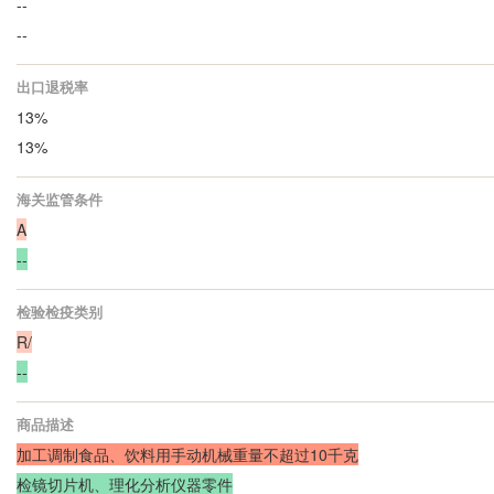
--
--
出口退税率
13%
13%
海关监管条件
A
--
检验检疫类别
R/
--
商品描述
加工调制食品、饮料用手动机械重量不超过10千克
检镜切片机、理化分析仪器零件