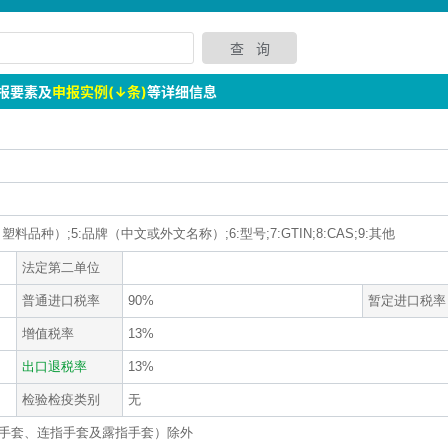
报要素及
申报实例(↓条)
等详细信息
塑料品种）;5:品牌（中文或外文名称）;6:型号;7:GTIN;8:CAS;9:其他
法定第二单位
普通进口税率
90%
暂定进口税率
增值税率
13%
出口退税率
13%
检验检疫类别
无
手套、连指手套及露指手套）除外