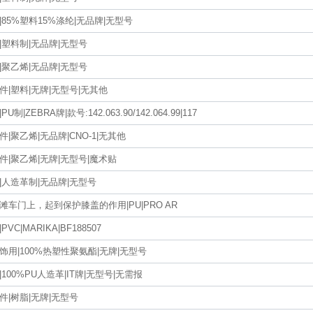
|85%塑料15%涤纶|无品牌|无型号
|塑料制|无品牌|无型号
|聚乙烯|无品牌|无型号
件|塑料|无牌|无型号|无其他
U制|ZEBRA牌|款号:142.063.90/142.064.99|117
|聚乙烯|无品牌|CNO-1|无其他
件|聚乙烯|无牌|无型号|魔术贴
|人造革制|无品牌|无型号
滩车门上，起到保护膝盖的作用|PU|PRO AR
PVC|MARIKA|BF188507
饰用|100%热塑性聚氨酯|无牌|无型号
100%PU人造革|IT牌|无型号|无需报
件|树脂|无牌|无型号