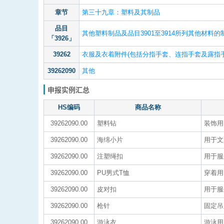
章节
第三十九章：塑料及其制品
品目
其他塑料制品及品目3901至3914所列其他材料的
「3926」
39262
衣服及衣着附件(包括分指手套、连指手套及露指手
39262090
其他
申报实例汇总
HS编码
商品名称
39262090.00
塑料钻
装饰用
39262090.00
海绵小片
用于文
39262090.00
注塑绳扣
用于服
39262090.00
PU男式T恤
穿着用|
39262090.00
皮对扣
用于服
39262090.00
枪针
固定吊
39262090.00
游泳衣
游泳用