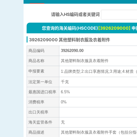
请输入HS编码或者关键词
您查询的海关编码(HSCODE)
[3926209000]
申
3926209000 其他塑料制衣服及衣着附件
商品编码
39262090.00
商品名称
其他塑料制衣服及衣着附件
申报要素
1:品牌类型;2:出口享惠情况;3:用途;4:材质（
法定第一单位
千克
最惠国进口税率
6.5%
消费税率
0%
出口关税率
海关监管条件
无
商品描述
其他塑料制衣服及衣着附件手套（包括分指