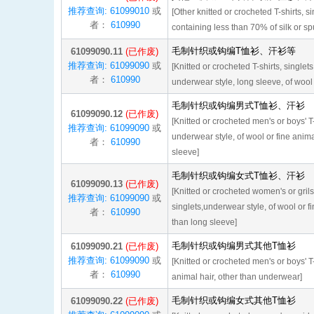
推荐查询: 61099010
或
[Other knitted or crocheted T-shirts, s
者：
610990
containing less than 70% of silk or spu
毛制针织或钩编T恤衫、汗衫等
61099090.11
(已作废)
推荐查询: 61099090
或
[Knitted or crocheted T-shirts, singlet
者：
610990
underwear style, long sleeve, of wool 
毛制针织或钩编男式T恤衫、汗衫
61099090.12
(已作废)
[Knitted or crocheted men's or boys' T-
推荐查询: 61099090
或
underwear style, of wool or fine anima
者：
610990
sleeve]
毛制针织或钩编女式T恤衫、汗衫
61099090.13
(已作废)
[Knitted or crocheted women's or grils'
推荐查询: 61099090
或
singlets,underwear style, of wool or fi
者：
610990
than long sleeve]
毛制针织或钩编男式其他T恤衫
61099090.21
(已作废)
推荐查询: 61099090
或
[Knitted or crocheted men's or boys' T-
者：
610990
animal hair, other than underwear]
毛制针织或钩编女式其他T恤衫
61099090.22
(已作废)