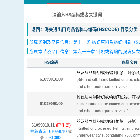
请输入HS编码或者关键词
返回：海关进出口商品名称与编码(HSCODE) 目录分类
所属类别及品目信息：第十一类 纺织原料及纺织制品（50
所属章节及品目信息：第六十一章 针织或钩编的服装及
HS编码
商品名称
丝及绢丝针织或钩编T恤衫、汗衫
61099010.00
[Silk and silk fabric knitted or crochet
and other undergarment vests]
其他纺材制针织或钩编T恤衫、汗
61099090.00
[Other fabric-made knitted or crochete
and other undergarment vests]
丝及绢丝针织或钩编T恤衫、汗衫
61099010.11
(已作废)
[Knitted or crocheted T-shirts, singlet
推荐查询: 61099010
或
underwear style, containing 70% or mo
者：
610990