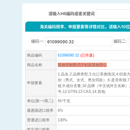
请输入HS编码或者关键词
海关编码税率、申报要素等详情对比，请输入10位H
编码一:
编码二:
商品编码
61099090.32
(已作废)
商品名称
其他毛制男式汗衫及其他背心
1:品名;2:品牌类型;3:出口享惠情况;4:织
别（男式、女式、男女同款）;6:是否有领;7
申报要素
链;9:成分含量;10:品牌（中文或外文名称）;
号;12:GTIN;13:CAS;14:其他;
单位(第一/第二)
件/千克
最惠国进口税率
6%
普通进口税率
130%
暂定进口税率
-