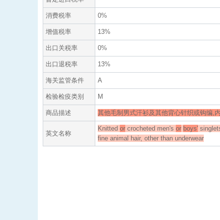
消费税率
0%
增值税率
13%
出口关税率
0%
出口退税率
13%
海关监管条件
A
检验检疫类别
M
商品描述
其他毛制男式汗衫及其他背心针织或钩编,
Knitted
or
crocheted men's
or
boys'
singlet
英文名称
fine animal hair, other than underwear