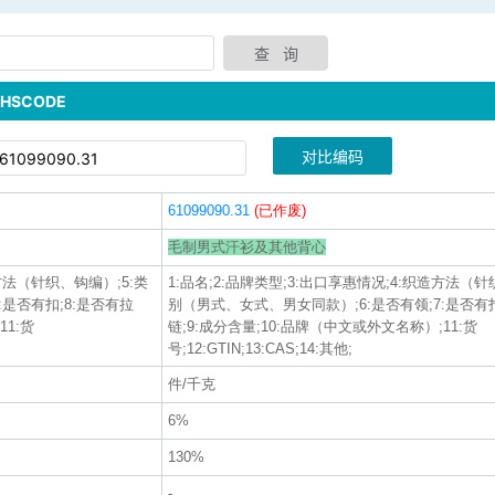
SCODE
对比编码
61099090.31
(已作废)
毛制男式汗衫及其他背心
造方法（针织、钩编）;5:类
1:品名;2:品牌类型;3:出口享惠情况;4:织造方法（针
:是否有扣;8:是否有拉
别（男式、女式、男女同款）;6:是否有领;7:是否有扣
11:货
链;9:成分含量;10:品牌（中文或外文名称）;11:货
号;12:GTIN;13:CAS;14:其他;
件/千克
6%
130%
-