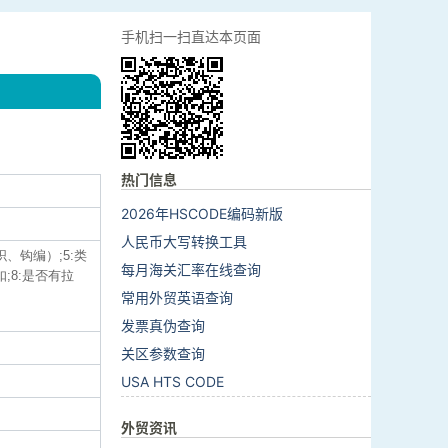
手机扫一扫直达本页面
热门信息
2026年HSCODE编码新版
人民币大写转换工具
织、钩编）;5:类
每月海关汇率在线查询
;8:是否有拉
常用外贸英语查询
发票真伪查询
关区参数查询
USA HTS CODE
外贸资讯