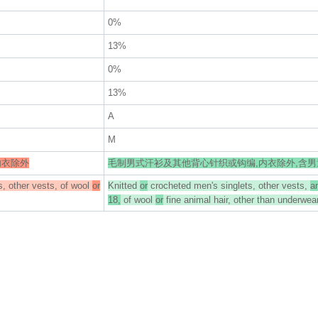
0%
13%
0%
13%
A
M
内衣除外
毛制男式汗衫及其他背心针织或钩编,内衣除外,含男童
s, other vests, of wool
or
Knitted
or
crocheted men's singlets, other vests,
a
18,
of wool
or
fine animal hair, other than underwea