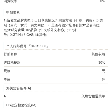
消费税率
0%
申报要素
1:品名;2:品牌类型;3:出口享惠情况;4:织造方法（针织、钩编）;5:类
别（男式、女式、男女同款）;6:是否有领;7:是否有扣;8:是否有拉
链;9:成分含量;10:品牌（中文或外文名称）;11:货
号;12:GTIN;13:CAS;14:其他;
个人行邮税号 「04019900」
行邮名称
其他衣着
进口税税款
30%
规格
无
单位
件
海关监管条件(A)
A
入境货物通关单
HS法定检验检疫(M)