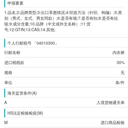
申报要素
1:品名;2:品牌类型;3:出口享惠情况;4:织造方法（针织、钩编）;5:类
别（男式、女式、男女同款）;6:是否有领;7:是否有扣;8:是否有拉
链;9:成分含量;10:品牌（中文或外文名称）;11:货
号;12:GTIN;13:CAS;14:其他;
个人行邮税号 「04010300」
行邮名称
内衣裤
进口税税款
30%
规格
无
单位
条/件
海关监管条件(A)
A
入境货物通关单
HS法定检验检疫(M)
M
进口商品检验