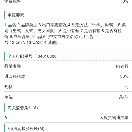
消费税率
0%
申报要素
1:品名;2:品牌类型;3:出口享惠情况;4:织造方法（针织、钩编）;5:类
别（男式、女式、男女同款）;6:是否有领;7:是否有扣;8:是否有拉
链;9:成分含量;10:品牌（中文或外文名称）;11:货
号;12:GTIN;13:CAS;14:其他;
个人行邮税号 「04010300」
行邮名称
内衣裤
进口税税款
30%
规格
无
单位
条/件
海关监管条件(A)
A
入境货物通关单
HS法定检验检疫(M)