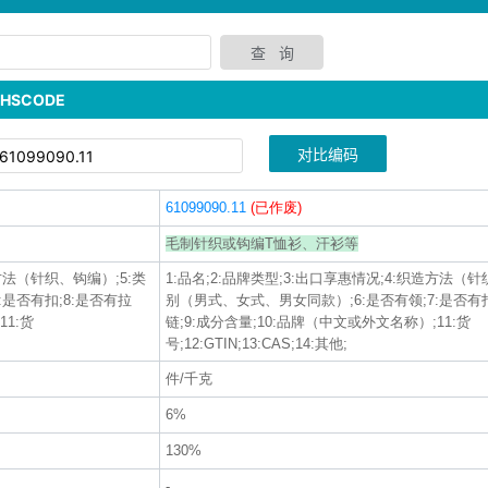
SCODE
对比编码
61099090.11
(已作废)
毛制针织或钩编T恤衫、汗衫等
造方法（针织、钩编）;5:类
1:品名;2:品牌类型;3:出口享惠情况;4:织造方法（针
:是否有扣;8:是否有拉
别（男式、女式、男女同款）;6:是否有领;7:是否有扣
11:货
链;9:成分含量;10:品牌（中文或外文名称）;11:货
号;12:GTIN;13:CAS;14:其他;
件/千克
6%
130%
-