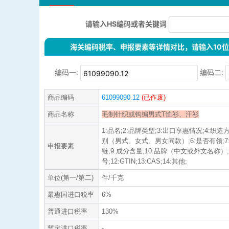
请输入HS编码或者关键词
海关编码税率、申报要素等详情对比，请输入10位H
编码一:
编码二:
商品编码
61099090.12
(已作废)
商品名称
毛制针织或钩编男式T恤衫、汗衫
1:品名;2:品牌类型;3:出口享惠情况;4:织
别（男式、女式、男女同款）;6:是否有领;7
申报要素
链;9:成分含量;10:品牌（中文或外文名称）;
号;12:GTIN;13:CAS;14:其他;
单位(第一/第二)
件/千克
最惠国进口税率
6%
普通进口税率
130%
暂定进口税率
-