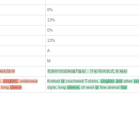
0%
13%
0%
13%
A
M
袖衫除外
毛制针织或钩编T恤衫、汗衫等内衣式,长袖衫
s,
singlets,
underwear
Knitted
or
crocheted T-shirts,
singlets
and
other
ve
long
sleeve
style, long
sleeve,
of wool
or
fine animal
hair