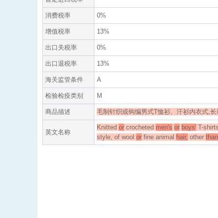
消费税率
0%
增值税率
13%
出口关税率
0%
出口退税率
13%
海关监管条件
A
检验检疫类别
M
商品描述
毛制针织或钩编男式T恤衫、汗衫内衣式,长
Knitted
or
crocheted
men's
or
boys'
T-shirt
英文名称
style, of wool
or
fine animal
hair,
other
than