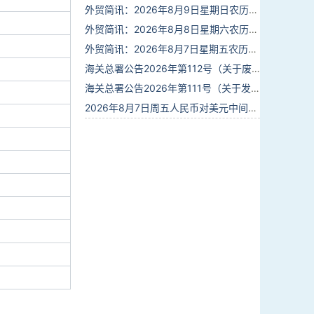
外贸简讯：2026年8月9日星期日农历六月廿七
外贸简讯：2026年8月8日星期六农历六月廿六
外贸简讯：2026年8月7日星期五农历六月廿五
海关总署公告2026年第112号（关于废止部分卫生检疫类规范性文件的公告）
海关总署公告2026年第111号（关于发布《进出境动植物检疫处理监督管理工作规定》《进出境卫生处理监督管理工作规定》的公告）
2026年8月7日周五人民币对美元中间价报6.7904调贬9个基点