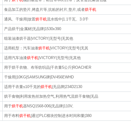
食品加工的垫片,烤盘片等,抗粘的衬片,垫片,或者
烘干机
通风、干燥用|放置
烘干机
流水线中|1.1千瓦、3.0千
产品烘干|金属材|无品牌|1530x390
组装油漆烘干器|VICTORY|无型号|无其他
适用机型：汽车油漆
烘干机
|VICTORY|无型号|无其
适用汽车油漆
烘干机
|VICTORY|无型号|无其他
用于烘干衣物、布等纺织品|干衣量5公斤|ROACHER
干燥用|10KG|SAMSUNG牌|DV456EWHD
适用干衣量≤10千克的
烘干机
|无品牌|234D2130
烘干食物|利用发热丝加热空气,利用热气流烘干食物|无品
用于
烘干机
器NSQ1568-006|无品牌|110V,
用于布料
烘干机
|通过PLC模块控制进水时间和量|380