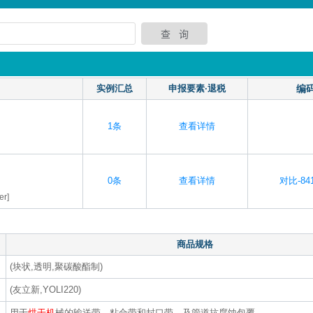
实例汇总
申报要素·退税
编
1条
查看详情
0条
查看详情
对比-841
er]
商品规格
(块状,透明,聚碳酸酯制)
(友立新,YOLI220)
用于
烘干机
械的输送带，粘合带和封口带，及管道抗腐蚀包覆