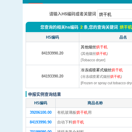
请输入HS编码或者关键词
您查询的相关hs编码
2
条,您的查询关键词
烘干机
HS编码
品名
其他烟丝
烘干机
84193990.20
(其他烟丝
烘干机
)
[Tobacco dryer]
冷冻或喷雾式烟丝
烘干机
84193390.20
(冷冻或喷雾式烟丝
烘干机
)
[Frozen or spray cut tobacco dry
申报实例查询结果
HS编码
商品名称
39206100.00
有机玻璃板
烘干机
用
84193990.90
自动下料
烘干机
70199090.00
玻纤布复合材料