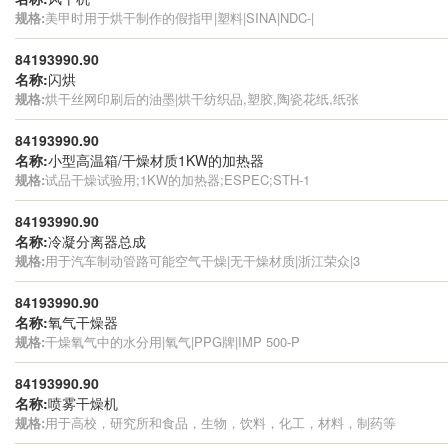
规格:
美甲时用于烘干制作的假指甲|塑料|SINA|NDC-|
84193990.90
名称:
闪烘
规格:
烘干丝网印刷后的油墨|烘干纺织品,塑胶,陶瓷花纸,纸张
84193990.90
名称:
小型高温箱/干燥材质1KW的加热器
规格:
试品干燥试验用;1KW的加热器;ESPEC;STH-1
84193990.90
名称:
冷凝分离器总成
规格:
用于汽车制动管路可能空气干燥|无干燥材质|浙江荣众|3
84193990.90
名称:
氧气干燥器
规格:
干燥氧气中的水分用|氧气|PPG牌|IMP 500-P
84193990.90
名称:
喷雾干燥机
规格:
用于高校，研究所和食品，生物，饮料，化工，材料，制药等