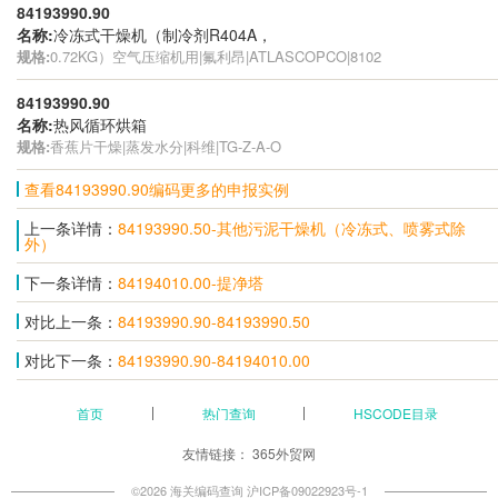
84193990.90
名称:
冷冻式干燥机（制冷剂R404A，
规格:
0.72KG）空气压缩机用|氟利昂|ATLASCOPCO|8102
84193990.90
名称:
热风循环烘箱
规格:
香蕉片干燥|蒸发水分|科维|TG-Z-A-O
查看84193990.90编码更多的申报实例
上一条详情：
84193990.50-其他污泥干燥机（冷冻式、喷雾式除
外）
下一条详情：
84194010.00-提净塔
对比上一条：
84193990.90-84193990.50
对比下一条：
84193990.90-84194010.00
首页
热门查询
HSCODE目录
友情链接：
365外贸网
©2026 海关编码查询
沪ICP备09022923号-1