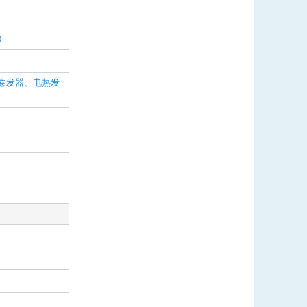
）
卷发器、电热发