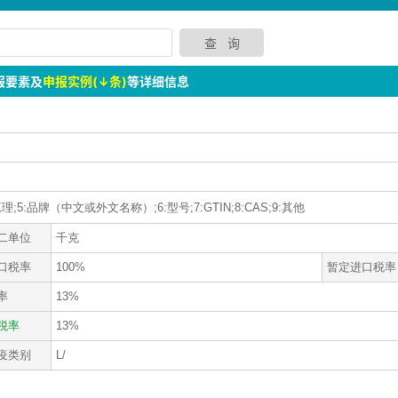
报要素及
申报实例(↓条)
等详细信息
理;5:品牌（中文或外文名称）;6:型号;7:GTIN;8:CAS;9:其他
二单位
千克
口税率
100%
暂定进口税率
率
13%
税率
13%
疫类别
L/