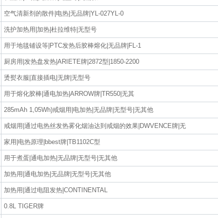
空气清新剂的散件|电热|无品牌|YL-027YL-0
洗护加热用|加热|杜拉维特|无型号
用于地毯铺设等|PTC发热后胶棒熔化|无品牌|FL-1
厨房用|发热盘发热|ARIETE牌|2872型|1850-2200
烫熨衣服|直接插电|无牌|无型号
用于熔化胶棒|通电加热|ARROW牌|TR550|无其
285mAh 1,05Wh)戒烟用|电加热|无品牌|无型号|无其他
戒烟用|通过电热丝发热雾化烟油达到戒烟的效果|DWVENCE牌|无
家用|电热原理|bbest牌|TB1102C型
用于煮蛋|通电加热|无品牌|无型号|无其他
加热用|通电加热|无品牌|无型号|无其他
加热用|通过电阻发热|CONTINENTAL
0.8L TIGER牌