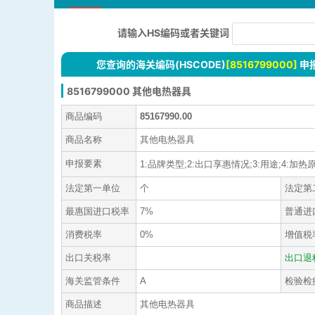
请输入HS编码或者关键词
您查询的海关编码(HSCODE)
[8516799000]
申
8516799000 其他电热器具
商品编码
85167990.00
商品名称
其他电热器具
申报要素
1:品牌类型;2:出口享惠情况;3:用途;4:加热原
法定第一单位
个
法定第
最惠国进口税率
7%
普通进
消费税率
0%
增值税
出口关税率
出口退
海关监管条件
A
检验检
商品描述
其他电热器具