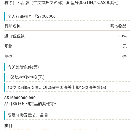
机等）;4:品牌（中文或外文名称）;5:型号;6:GTIN;7:CAS;8:其他
个人行邮税号 「27000000」
行邮名称
其他物品
进口税税款
30%
规格
无
单位
件
海关监管条件(无)
HS法定检验检疫(无)
10位HS编码+3位CIQ代码(中国海关申报13位海关编码)
8516909000.999
品目8516所列货品的其他零件
所属分类及章节、品目
类目