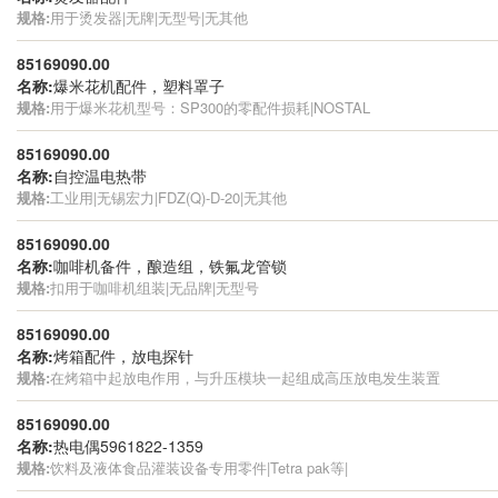
规格:
用于烫发器|无牌|无型号|无其他
85169090.00
名称:
爆米花机配件，塑料罩子
规格:
用于爆米花机型号：SP300的零配件损耗|NOSTAL
85169090.00
名称:
自控温电热带
规格:
工业用|无锡宏力|FDZ(Q)-D-20|无其他
85169090.00
名称:
咖啡机备件，酿造组，铁氟龙管锁
规格:
扣用于咖啡机组装|无品牌|无型号
85169090.00
名称:
烤箱配件，放电探针
规格:
在烤箱中起放电作用，与升压模块一起组成高压放电发生装置
85169090.00
名称:
热电偶5961822-1359
规格:
饮料及液体食品灌装设备专用零件|Tetra pak等|