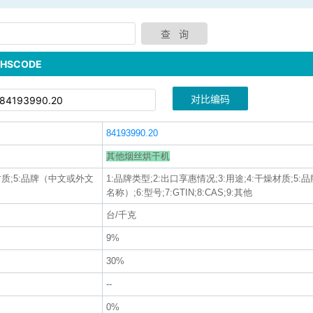
SCODE
对比编码
84193990.20
其他烟丝烘干机
燥材质;5:品牌（中文或外文
1:品牌类型;2:出口享惠情况;3:用途;4:干燥材质;5
名称）;6:型号;7:GTIN;8:CAS;9:其他
台/千克
9%
30%
--
0%