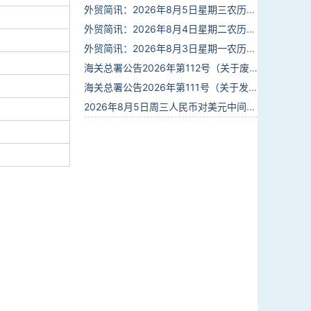
外贸简讯：2026年8月5日星期三农历六月廿三
外贸简讯：2026年8月4日星期二农历六月廿二
外贸简讯：2026年8月3日星期一农历六月廿一
海关总署公告2026年第112号（关于废止部分卫生检疫类规范性文件的公告）
海关总署公告2026年第111号（关于发布《进出境动植物检疫处理监督管理工作规定》《进出境卫生处理监督管理工作规定》的公告）
2026年8月5日周三人民币对美元中间价报6.7889调升28个基点