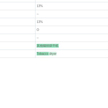
13%
--
13%
O
--
其他烟丝烘干机
Tobacco
dryer