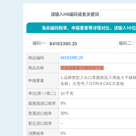
请输入HS编码或者关键词
海关编码税率、申报要素等详情对比，请输入10位H
编码一:
编码二:
商品编码
84193390.20
商品名称
冷冻或喷雾式烟丝烘干机
1:品牌类型;2:出口享惠情况;3:用途;4:干
申报要素
名称）;6:型号;7:GTIN;8:CAS;9:其他
单位(第一/第二)
台/千克
最惠国进口税率
9%
普通进口税率
30%
暂定进口税率
--
消费税率
0%