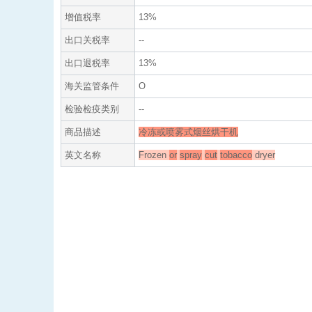
增值税率
13%
出口关税率
--
出口退税率
13%
海关监管条件
O
检验检疫类别
--
商品描述
冷冻或喷雾式烟丝烘干机
英文名称
Frozen
or
spray
cut
tobacco
dryer