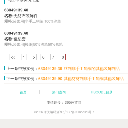
63049139.40
名称:
无纺布装饰件
规格:
装饰用|非手工钩编|100%涤纶
63049139.40
名称:
坐垫套
规格:
装饰用|梭织|50%涤纶50%氨纶
<<
1
5
6
7
8
上一条申报实例：
63049139.39-丝制非手工钩编的其他装饰制品
下一条申报实例：
63049139.90-其他纺材制非手工钩编其他装饰品
首页
热门查询
HSCODE目录
友情链接：
365外贸网
©2026 海关编码查询
沪ICP备09022923号-1