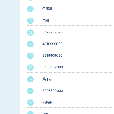
传感器
26
电机
27
8479909090
28
4016999090
29
3919909090
30
8483409090
31
烘干机
32
8205590000
33
播放器
34