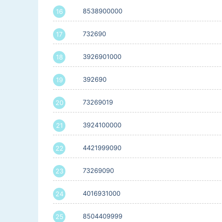
8538900000
16
732690
17
3926901000
18
392690
19
73269019
20
3924100000
21
4421999090
22
73269090
23
4016931000
24
8504409999
25