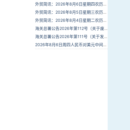
外贸简讯：2026年8月6日星期四农历六月廿四
外贸简讯：2026年8月5日星期三农历六月廿三
外贸简讯：2026年8月4日星期二农历六月廿二
海关总署公告2026年第112号（关于废止部分卫生检疫类规范性文件的公告）
海关总署公告2026年第111号（关于发布《进出境动植物检疫处理监督管理工作规定》《进出境卫生处理监督管理工作规定》的公告）
2026年8月6日周四人民币对美元中间价报6.7895调贬6个基点