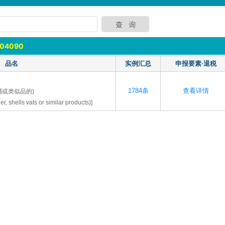
804090
品名
实例汇总
申报要素·退税
1784条
查看详情
桶或类似品的)
er, shells vats or similar products)]