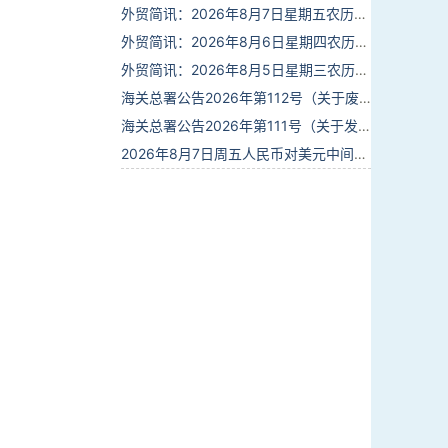
外贸简讯：2026年8月7日星期五农历六月廿五
外贸简讯：2026年8月6日星期四农历六月廿四
外贸简讯：2026年8月5日星期三农历六月廿三
海关总署公告2026年第112号（关于废止部分卫生检疫类规范性文件的公告）
海关总署公告2026年第111号（关于发布《进出境动植物检疫处理监督管理工作规定》《进出境卫生处理监督管理工作规定》的公告）
2026年8月7日周五人民币对美元中间价报6.7904调贬9个基点