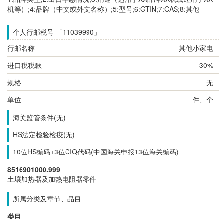
机等）;4:品牌（中文或外文名称）;5:型号;6:GTIN;7:CAS;8:其他
个人行邮税号 「11039990」
行邮名称
其他小家电
进口税税款
30%
规格
无
单位
件、个
海关监管条件(无)
HS法定检验检疫(无)
10位HS编码+3位CIQ代码(中国海关申报13位海关编码)
8516901000.999
土壤加热器及加热电阻器零件
所属分类及章节、品目
类目