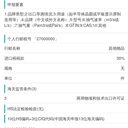
申报要素
1:品牌类型;2:出口享惠情况;3:用途（如半导体晶圆或平板显示屏制
造用等）;4:品牌（中文或外文名称）;5:型号;6:抽气速率（m3/s或
L/s）;7:抽气量（Pam3/s或Pal/s）;8:GTIN;9:CAS;10:其他
个人行邮税号 「27000000」
行邮名称
其他物品
进口税税款
30%
规格
无
单位
件
海关监管条件(3)
3
两用物项和技术出口许可证
HS法定检验检疫(无)
10位HS编码+3位CIQ代码(中国海关申报13位海关编码)