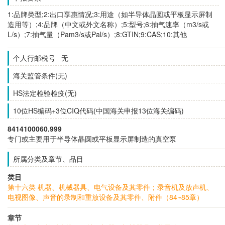
1:品牌类型;2:出口享惠情况;3:用途（如半导体晶圆或平板显示屏制
造用等）;4:品牌（中文或外文名称）;5:型号;6:抽气速率（m3/s或
L/s）;7:抽气量（Pam3/s或Pal/s）;8:GTIN;9:CAS;10:其他
个人行邮税号 无
海关监管条件(无)
HS法定检验检疫(无)
10位HS编码+3位CIQ代码(中国海关申报13位海关编码)
8414100060.999
专门或主要用于半导体晶圆或平板显示屏制造的真空泵
所属分类及章节、品目
类目
第十六类 机器、机械器具、电气设备及其零件；录音机及放声机、
电视图像、声音的录制和重放设备及其零件、附件（84~85章）
章节