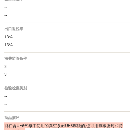
--
--
出口退税率
13%
13%
海关监管条件
3
3
检验检疫类别
--
--
商品描述
能在含UF6气氛中使用的真空泵耐UF6腐蚀的,也可用氟碳密封和特