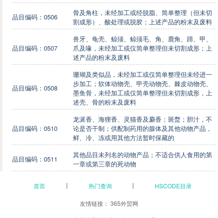
骨及角柱，未经加工或经脱脂、简单整理（但未切
品目编码：0506
割成形）、酸处理或脱胶；上述产品的粉末及废料
兽牙、龟壳、鲸须、鲸须毛、角、鹿角、蹄、甲、
品目编码：0507
爪及喙，未经加工或仅简单整理但未切割成形；上
述产品的粉末及废料
珊瑚及类似品，未经加工或仅简单整理但未经进一
步加工；软体动物壳、甲壳动物壳、棘皮动物壳、
品目编码：0508
墨鱼骨，未经加工或仅简单整理但未切割成形，上
述壳、骨的粉末及废料
龙涎香、海狸香、灵猫香及麝香；斑蝥；胆汁，不
品目编码：0510
论是否干制；供配制药用的腺体及其他动物产品，
鲜、冷、冻或用其他方法暂时保藏的
其他品目未列名的动物产品；不适合供人食用的第
品目编码：0511
一章或第三章的死动物
首页
热门查询
HSCODE目录
友情链接：
365外贸网