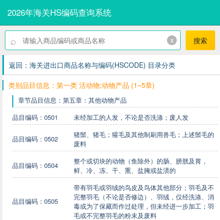
2026年海关HS编码查询系统
⌕
x
搜索
返回：海关进出口商品名称与编码(HSCODE) 目录分类
类别品目信息：第一类 活动物;动物产品 (1~5章)
章节品目信息：第五章：其他动物产品
品目编码：0501
未经加工的人发，不论是否洗涤；废人发
猪鬃、猪毛；獾毛及其他制刷用兽毛；上述鬃毛的
品目编码：0502
废料
整个或切块的动物（鱼除外）的肠、膀胱及胃，
品目编码：0504
鲜、冷、冻、干、熏、盐腌或盐渍的
带有羽毛或羽绒的鸟皮及鸟体其他部分；羽毛及不
完整羽毛（不论是否修边）、羽绒，仅经洗涤、消
品目编码：0505
毒或为了保藏而作过处理，但未经进一步加工；羽
毛或不完整羽毛的粉末及废料