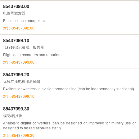
85437093.00
电篱网激发器
Electric fence energizers
对比-85437092.00
85437099.10
飞行数据记录器、报告器
Flight data recorders and reporters
对比-85437093.00
85437099.20
无线广播电视用激励器
Exciters for wireless television broadcasting (can be independently functional)
对比-85437099.10
85437099.30
模/数转换器
Analog-to-digital converters (can be designed or improved for military use or
designed to be radiation-resistant)
对比-85437099.20