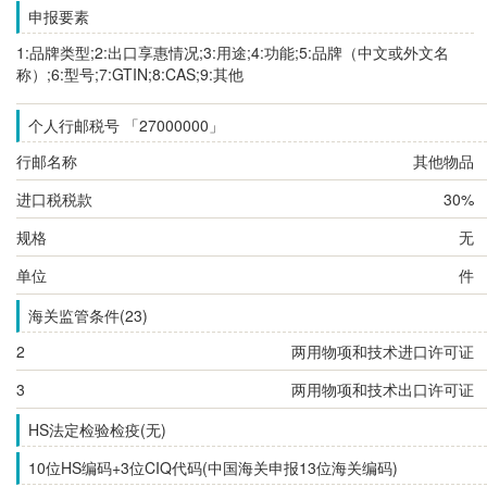
申报要素
1:品牌类型;2:出口享惠情况;3:用途;4:功能;5:品牌（中文或外文名
称）;6:型号;7:GTIN;8:CAS;9:其他
个人行邮税号 「27000000」
行邮名称
其他物品
进口税税款
30%
规格
无
单位
件
海关监管条件(23)
2
两用物项和技术进口许可证
3
两用物项和技术出口许可证
HS法定检验检疫(无)
10位HS编码+3位CIQ代码(中国海关申报13位海关编码)