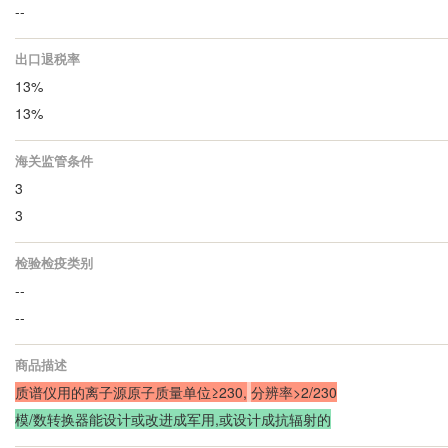
--
出口退税率
13%
13%
海关监管条件
3
3
检验检疫类别
--
--
商品描述
质谱仪用的离子源原子质量单位≥230,
分辨率>2/230
模/数转换器能设计或改进成军用,或设计成抗辐射的