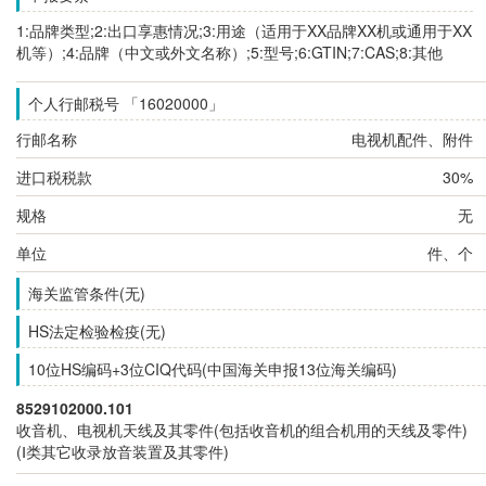
1:品牌类型;2:出口享惠情况;3:用途（适用于XX品牌XX机或通用于XX
机等）;4:品牌（中文或外文名称）;5:型号;6:GTIN;7:CAS;8:其他
个人行邮税号 「16020000」
行邮名称
电视机配件、附件
进口税税款
30%
规格
无
单位
件、个
海关监管条件(无)
HS法定检验检疫(无)
10位HS编码+3位CIQ代码(中国海关申报13位海关编码)
8529102000.101
收音机、电视机天线及其零件(包括收音机的组合机用的天线及零件)
(Ⅰ类其它收录放音装置及其零件)