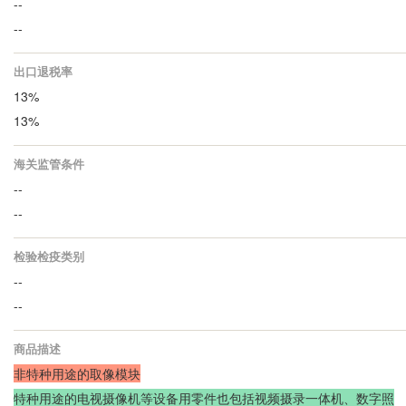
--
--
出口退税率
13%
13%
海关监管条件
--
--
检验检疫类别
--
--
商品描述
非特种用途的取像模块
特种用途的电视摄像机等设备用零件也包括视频摄录一体机、数字照