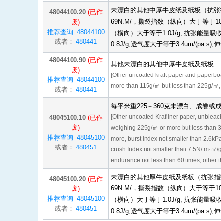
未漂白的其他中厚牛皮纸及纸板（抗张指
48044100.20
(已作
69N.M/，撕裂指数（纵向）大于等于10
废)
推荐查询: 48044100
（横向）大于等于1.0J/g, 抗张能量
或者：
480441
0.8J/g,透气度大于等于3.4um/(pa
48044100.90
(已作
其他未漂白的其他中厚牛皮纸及纸板
废)
[Other uncoated kraft paper and paperb
推荐查询: 48044100
more than 115g/㎡ but less than 225g/㎡, in
或者：
480441
每平米重225－360克未漂白、成卷
[Other uncoated Krafliner paper, unbleache
48045100.10
(已作
废)
weighing 225g/㎡ or more but less than 
推荐查询: 48045100
more, burst index not smaller than 2.6kPa
或者：
480451
crush Index not smaller than 7.5N/ m·㎡/g 
endurance not less than 60 times, other t
未漂白的其他厚牛皮纸及纸板（抗张指数
48045100.20
(已作
69N.M/，撕裂指数（纵向）大于等于10
废)
推荐查询: 48045100
（横向）大于等于1.0J/g, 抗张能量
或者：
480451
0.8J/g,透气度大于等于3.4um/(pa