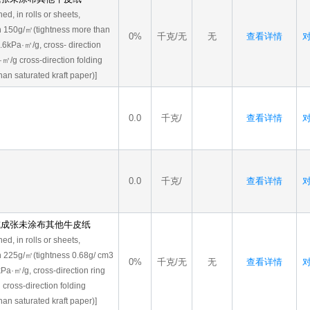
d, in rolls or sheets,
n 150g/㎡(tightness more than
0%
千克/无
无
查看详情
对
.6kPa·㎡/g, cross- direction
·㎡/g cross-direction folding
han saturated kraft paper)]
0.0
千克/
查看详情
对
0.0
千克/
查看详情
对
卷或成张未涂布其他牛皮纸
d, in rolls or sheets,
n 225g/㎡(tightness 0.68g/ cm3
0%
千克/无
无
查看详情
对
kPa·㎡/g, cross-direction ring
cross-direction folding
han saturated kraft paper)]