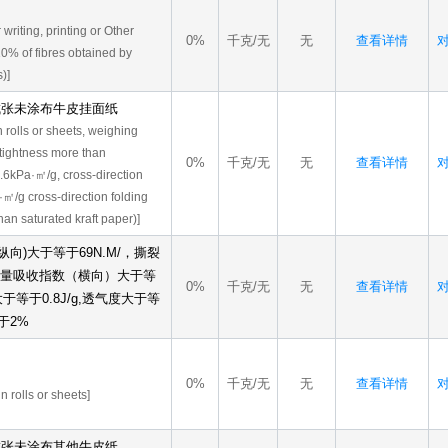
writing, printing or Other
0%
千克/无
无
查看详情
对
0% of fibres obtained by
)]
或成张未涂布牛皮挂面纸
 rolls or sheets, weighing
tightness more than
0%
千克/无
无
查看详情
对
2.6kPa·㎡/g, cross-direction
·㎡/g cross-direction folding
han saturated kraft paper)]
向)大于等于69N.M/，撕裂
张能量吸收指数（横向）大于等
0%
千克/无
无
查看详情
对
于等于0.8J/g,透气度大于等
等于2%
0%
千克/无
无
查看详情
对
 rolls or sheets]
或成张未涂布其他牛皮纸