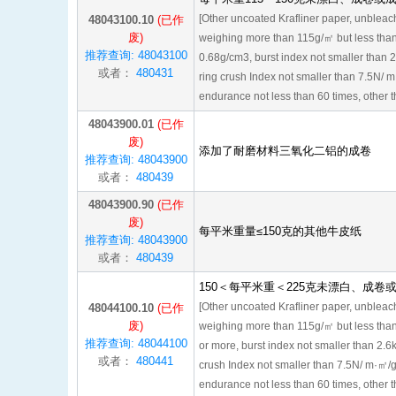
[Other uncoated Krafliner paper, unbleache
48043100.10
(已作
废)
weighing more than 115g/㎡ but less tha
推荐查询: 48043100
0.68g/cm3, burst index not smaller than 2
或者：
480431
ring crush Index not smaller than 7.5N/ m
endurance not less than 60 times, other t
48043900.01
(已作
废)
添加了耐磨材料三氧化二铝的成卷
推荐查询: 48043900
或者：
480439
48043900.90
(已作
废)
每平米重量≤150克的其他牛皮纸
推荐查询: 48043900
或者：
480439
150＜每平米重＜225克未漂白、成
[Other uncoated Krafliner paper, unbleache
48044100.10
(已作
废)
weighing more than 115g/㎡ but less tha
推荐查询: 48044100
or more, burst index not smaller than 2.6
或者：
480441
crush Index not smaller than 7.5N/ m·㎡/g 
endurance not less than 60 times, other t