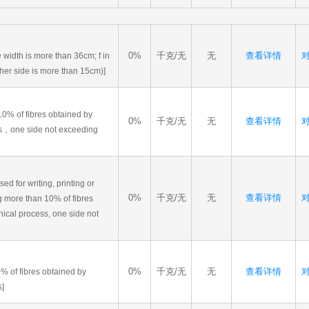
0%
千克/无
无
查看详情
对
the width is more than 36cm; f in
ther side is more than 15cm)]
10% of fibres obtained by
0%
千克/无
无
查看详情
对
s，one side not exceeding
sed for writing, printing or
0%
千克/无
无
查看详情
对
g more than 10% of fibres
ical process, one side not
0%
千克/无
无
查看详情
对
% of fibres obtained by
s]