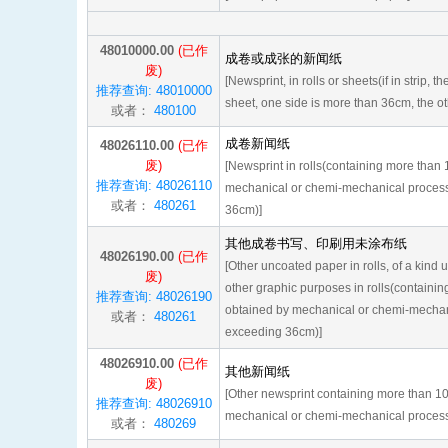
48010000.00
(已作
成卷或成张的新闻纸
废)
[Newsprint, in rolls or sheets(if in strip, 
推荐查询: 48010000
sheet, one side is more than 36cm, the o
或者：
480100
成卷新闻纸
48026110.00
(已作
废)
[Newsprint in rolls(containing more than 
推荐查询: 48026110
mechanical or chemi-mechanical proces
或者：
480261
36cm)]
其他成卷书写、印刷用未涂布纸
48026190.00
(已作
[Other uncoated paper in rolls, of a kind u
废)
other graphic purposes in rolls(containin
推荐查询: 48026190
obtained by mechanical or chemi-mechan
或者：
480261
exceeding 36cm)]
48026910.00
(已作
其他新闻纸
废)
[Other newsprint containing more than 10
推荐查询: 48026910
mechanical or chemi-mechanical proces
或者：
480269