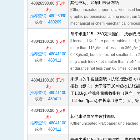
其他书写、印刷用未涂布纸
48026990.00
(已作
废)
[Other uncoated paper , of a kind used for 
推荐查询: 48026990
graphic purposes(containing more than 1
或者：
480269
mechanical or chemi-mechanical process
每平米重115－360克未漂白、成卷
[Uncoated Krafliner paper, unbleached, in
48041100.10
(已作
废)
more than 115g/㎡ but less than 360g/㎡(
推荐查询: 48041100
0.68g/cm3, burst index not smaller than 
或者：
480411
ring crush Index not smaller than 7.5N/ m
endurance not less than 60 times, other t
未漂白的牛皮挂面纸（抗张指数(横向+纵
48041100.20
(已作
指数（纵向）大于等于10Mn2/g,抗
废)
推荐查询: 48041100
于1.0J/g, 抗张能量吸收指数（纵向）大
或者：
480411
于3.4um/(pa.s),伸长率（纵向）大于
48041100.90
(已作
其他未漂白的牛皮挂面纸
废)
推荐查询: 48041100
[Other uncoated kraft paper, unbleached, n
或者：
480411
每平米重115－150克未漂白、成卷