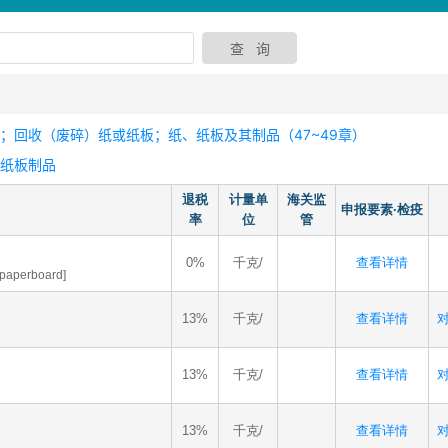
；回收（废碎）纸或纸板；纸、纸板及其制品（47~49章）
或纸板制品
退税
计量单
海关监
申报要素·检疫
率
位
管
0%
千克/
查看详情
f paperboard]
13%
千克/
查看详情
对
13%
千克/
查看详情
对
13%
千克/
查看详情
对