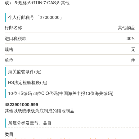
成）;5:规格;6:GTIN;7:CAS;8:其他
个人行邮税号 「27000000」
行邮名称
其他物品
进口税税款
30%
规格
无
单位
件
海关监管条件(无)
HS法定检验检疫(无)
10位HS编码+3位CIQ代码(中国海关申报13位海关编码)
4823901000.999
其他以纸或纸板为底制成的铺地制品
所属分类及章节、品目
类目