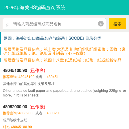
2026年海关HS编码查询系统
⌕
x
搜索
返回：海关进出口商品名称与编码(HSCODE) 目录分类
所属类别及品目信息：第十类 木浆及其他纤维状纤维素浆；回收（废
碎）纸或纸板；纸、纸板及其制品（47~49章）
所属章节及品目信息：第四十八章 纸及纸板；纸浆、纸或纸板制品
48045100.90
(已作废)
推荐查询: 48045100
或者：
480451
其他未漂白的其他厚牛皮纸及纸板
Other uncoated kraft paper and paperboard, unbleached(weighing 225g/㎡ or
more, in rolls or sheets)
48082000.00
(已作废)
推荐查询: 48082000
或者：
480820
袋用皱纹牛皮纸
对比-48045100.90