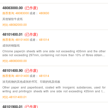
48083000.00
(已作废)
推荐查询: 48083000
或者：
480830
其他皱纹牛皮纸
对比-48082000.00
48101400.01
(已作废)
推荐查询: 48101400
或者：
481014
成张的铜版纸
Chrome paper(in sheets with one side not exceeding 435mm and the other
side not exceeding 297mm, containing not more than 10% of fibres obtained
by mechanical or chemi- mechanical process)
对比-48083000.00
48101400.90
(已作废)
推荐查询: 48101400
或者：
481014
涂无机物的其他成张的书写、印刷的纸及纸板
Other paper and paperboard, coated with inorganic substances, used for
writing and printing(in sheets with one side not exceeding 435mm and the
other side not exceeding 297mm, containing not more than 10% of fibres
对比-48101400.01
obtained by mechanical or chemi-mechanical process)
48101900.01
(已作废)