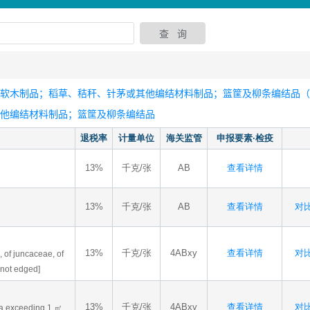
软木制品；稻草、秸秆、针茅或其他编结材料制品；篮筐及柳条编结品（4
其他编结材料制品；篮筐及柳条编结品
退税率
计量单位
海关监管
申报要素·检疫
13%
千克/张
AB
查看详情
13%
千克/张
AB
查看详情
对比
13%
千克/张
4ABxy
查看详情
对比
 of juncaceae, of
 not edged]
13%
千克/张
4ABxy
查看详情
对比
rea exceeding 1 ㎡,