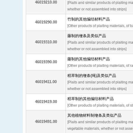
46019210.00
[Plaits and similar products of plaiting m
whether or not assembled into strips]
竹制的其他编结材料产品
46019290.00
[Other products of plaiting materials, of
藤制的缏条及类似产品
46019310.00
[Plaits and similar products of plaiting mat
whether or not assembled into strips]
藤制的其他编结材料产品
46019390.00
[Other products of plaiting materials, of ra
稻草制的缏条(绳)及类似产品
46019411.00
[Plaits and similar products of plaiting mat
whether or not assembled into strips]
稻草制的其他编结材料产品
46019419.00
[Other products of plaiting materials, of s
其他植物材料制缏条及类似产品
46019491.00
[Plaits and similar products of plaiting ma
vegetable materials, whether or not assem