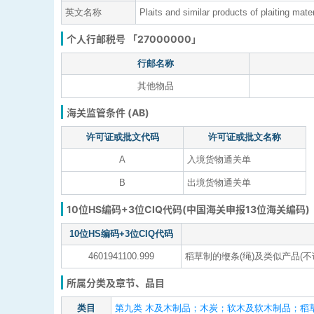
英文名称
Plaits and similar products of plaiting mate
个人行邮税号 「27000000」
行邮名称
其他物品
海关监管条件 (AB)
许可证或批文代码
许可证或批文名称
A
入境货物通关单
B
出境货物通关单
10位HS编码+3位CIQ代码(中国海关申报13位海关编码)
10位HS编码+3位CIQ代码
4601941100.999
稻草制的缏条(绳)及类似产品(
所属分类及章节、品目
类目
第九类 木及木制品；木炭；软木及软木制品；稻草