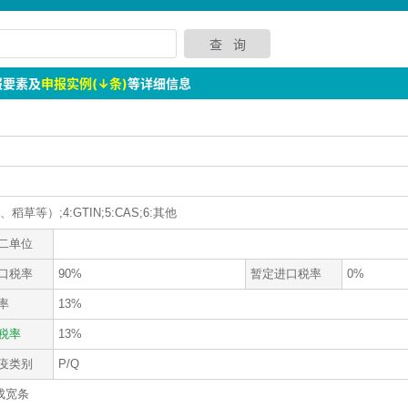
报要素及
申报实例(↓条)
等详细信息
草等）;4:GTIN;5:CAS;6:其他
二单位
口税率
90%
暂定进口税率
0%
率
13%
税率
13%
疫类别
P/Q
成宽条