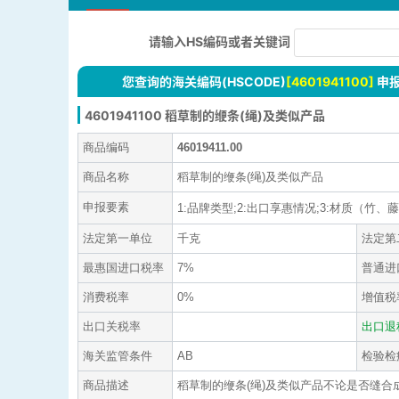
请输入HS编码或者关键词
您查询的海关编码(HSCODE)
[4601941100]
申
4601941100 稻草制的缏条(绳)及类似产品
商品编码
46019411.00
商品名称
稻草制的缏条(绳)及类似产品
申报要素
1:品牌类型;2:出口享惠情况;3:材质（竹、藤、稻
法定第一单位
千克
法定第
最惠国进口税率
7%
普通进
消费税率
0%
增值税
出口关税率
出口退
海关监管条件
AB
检验检
商品描述
稻草制的缏条(绳)及类似产品不论是否缝合