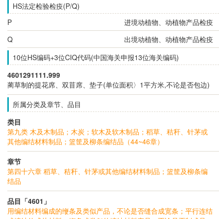
HS法定检验检疫(P/Q)
P
进境动植物、动植物产品检疫
Q
出境动植物、动植物产品检疫
10位HS编码+3位CIQ代码(中国海关申报13位海关编码)
4601291111.999
蔺草制的提花席、双苜席、垫子(单位面积〉1平方米,不论是否包边)
所属分类及章节、品目
类目
第九类 木及木制品；木炭；软木及软木制品；稻草、秸秆、针茅或
其他编结材料制品；篮筐及柳条编结品（44~46章）
章节
第四十六章 稻草、秸秆、针茅或其他编结材料制品；篮筐及柳条编
结品
品目「4601」
用编结材料编成的缏条及类似产品，不论是否缝合成宽条；平行连结