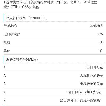
1:品牌类型;2:出口享惠情况;3:材质（竹、藤、稻草等）;4:单位面
积;5:GTIN;6:CAS;7:其他
个人行邮税号 「27000000」
行邮名称
其他物品
进口税税款
30%
规格
无
单位
件
海关监管条件(4ABxy)
4
出口许可证
A
入境货物通关单
B
出境货物通关单
x
出口许可证（加工贸易）
y
出口许可证（边境小额贸易）