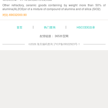
Other refractory, ceramic goods containing by weight more than 50% of
alumina(AL2O3)or of a mixture of compound of alumina and of silica (SiO2)
对比-69032000.90
首页
热门查询
HSCODE目录
友情链接：
365外贸网
©2026 海关编码查询
沪ICP备09022923号-1