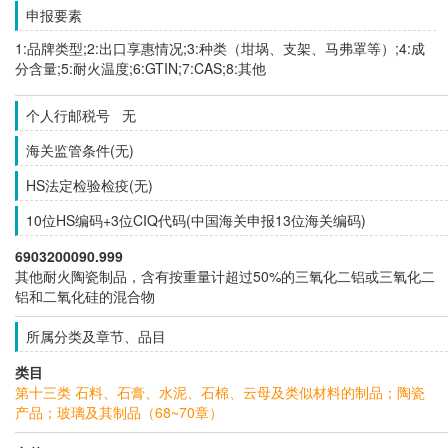
申报要素
1:品牌类型;2:出口享惠情况;3:种类（坩埚、支架、马弗罩等）;4:成
分含量;5:耐火温度;6:GTIN;7:CAS;8:其他
个人行邮税号 无
海关监管条件(无)
HS法定检验检疫(无)
10位HS编码+3位CIQ代码(中国海关申报13位海关编码)
6903200090.999
其他耐火陶瓷制品，含有按重量计超过50%的三氧化二铝或三氧化二
铝和二氧化硅的混合物
所属分类及章节、品目
类目
第十三类 石料、石膏、水泥、石棉、云母及类似材料的制品；陶瓷
产品；玻璃及其制品（68~70章）