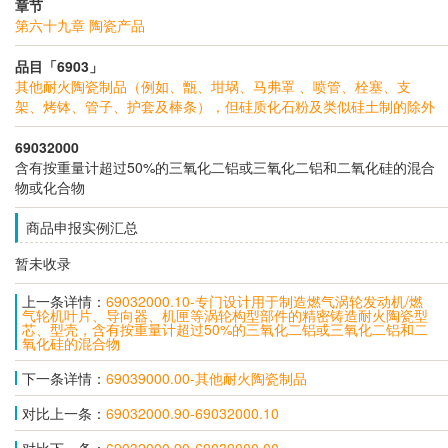
章节
第六十九章 陶瓷产品
品目「6903」
其他耐火陶瓷制品（例如、甑、坩埚、马弗罩 、喷管、栓塞、支
架、烤钵、管子、护套及棒条），但硅质化石粉及类似硅土制的除外
69032000
含有按重量计超过50%的三氧化二铝或三氧化二铝和二氧化硅的混合
物或化合物
商品申报实例汇总
暂未收录
上一条详情：
69032000.10-专门设计用于制造燃气涡轮发动机/燃
气轮机叶片、导向器、机匣等涡轮构型部件的精密铸造耐火陶瓷型
芯、型壳，含有按重量计超过50%的三氧化二铝或三氧化二铝和二
氧化硅的混合物
下一条详情：
69039000.00-其他耐火陶瓷制品
对比上一条：
69032000.90-69032000.10
对比下一条：
69032000.90-69039000.00