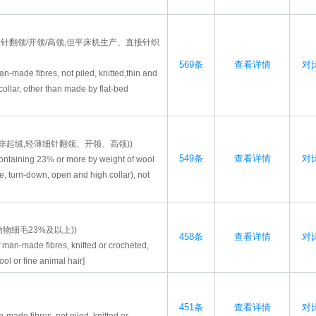
针翻领/开领/高领,但平床机生产、直接针织
569条
查看详情
对比
an-made fibres, not piled, knitted,thin and
llar, other than made by flat-bed
非起绒,轻薄细针翻领、开领、高领))
549条
查看详情
对比
containing 23% or more by weight of wool
ge, turn-down, open and high collar), not
物细毛23%及以上))
458条
查看详情
对比
f man-made fibres, knitted or crocheted,
ol or fine animal hair]
451条
查看详情
对比