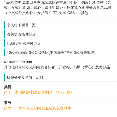
1:品牌类型;2:出口享惠情况;3:织造方法（针织、钩编）;4:类别（男
式、女式）;5:如为背心，请注明是否为外穿背心;6:成分含量;7:品牌
（中文或外文名称）;8:货号;9:GTIN;10:CAS;11:其他
个人行邮税号 无
海关监管条件(无)
HS法定检验检疫(无)
10位HS编码+3位CIQ代码(中国海关申报13位海关编码)
6110300090.999
其他化纤制针织或钩编的套头衫、开襟衫、马甲（背心）及类似品
所属分类及章节、品目
类目
第十一类 纺织原料及纺织制品（50~63章）
章节
第六十一章 针织或钩编的服装及衣着附件